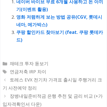
네이버 바이브 무료 6개월 사용하고 돈 아끼
기(이벤트 활용)
영화 저렴하게 보는 방법 공유(CGV, 롯데시
네마, 메가박스)
쿠팡 할인카드 찾아보기 (feat. 쿠팡 롯데카
드)
카
재테크 투자 돋보기
테
태
연금저축 IRP 차이
고
그
토레스 EVX 전기차 가격표 출시일 주행거리 크
리
기 사전예약 정리
장병내일준비적금 은행 추천 및 금리 비교 (+가
입자격확인서 다운)