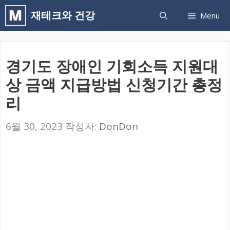
컨
재테크와 건강
Menu
텐
츠
로
경기도 장애인 기회소득 지원대
건
상 금액 지급방법 신청기간 총정
너
리
뛰
기
6월 30, 2023
작성자:
DonDon