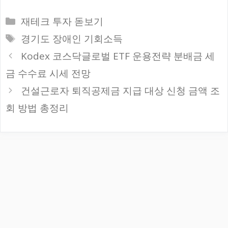
카
재테크 투자 돋보기
테
태
경기도 장애인 기회소득
고
그
Kodex 코스닥글로벌 ETF 운용전략 분배금 세
리
금 수수료 시세 전망
건설근로자 퇴직공제금 지급 대상 신청 금액 조
회 방법 총정리