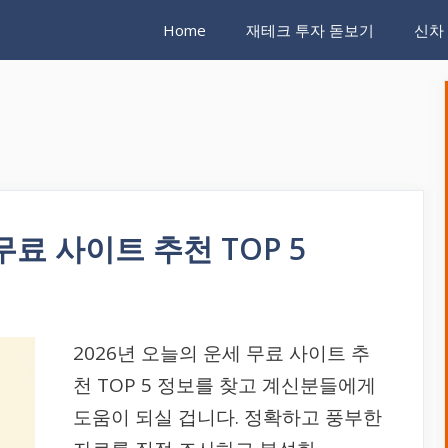
Home
재테크 투자 돋보기
신차
무료 사이트 추천 TOP 5
2026년 오늘의 운세 무료 사이트 추
천 TOP 5 정보를 찾고 계신분들에게
도움이 되실 겁니다. 정확하고 풍부한