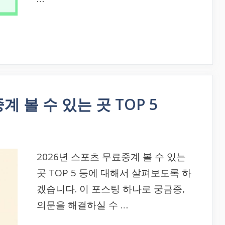
계 볼 수 있는 곳 TOP 5
2026년 스포츠 무료중계 볼 수 있는
곳 TOP 5 등에 대해서 살펴보도록 하
겠습니다. 이 포스팅 하나로 궁금증,
의문을 해결하실 수 …