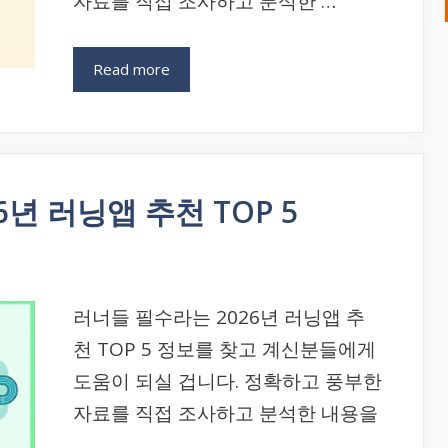
자료를 직접 조사하고 분석한 …
Read more
년 러닝앱 추천 TOP 5
러너들 필수라는 2026년 러닝앱 추
천 TOP 5 정보를 찾고 계신분들에게
도움이 되실 겁니다. 정확하고 풍부한
자료를 직접 조사하고 분석한 내용을
…