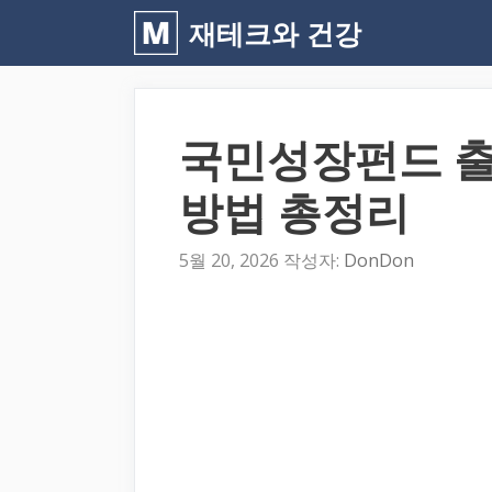
컨
재테크와 건강
텐
츠
로
국민성장펀드 출
건
너
방법 총정리
뛰
기
5월 20, 2026
작성자:
DonDon