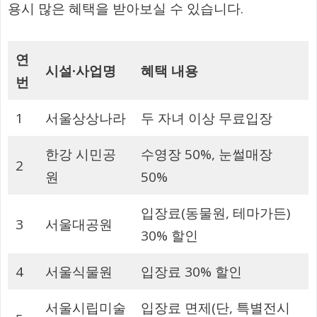
용시 많은 혜택을 받아보실 수 있습니다.
연
시설
·
사업명
혜택 내용
번
1
서울상상나라
두 자녀 이상 무료입장
한강 시민공
수영장 50%, 눈썰매장
2
원
50%
입장료(동물원, 테마가든)
3
서울대공원
30% 할인
4
서울식물원
입장료 30% 할인
서울시립미술
입장료 면제(단, 특별전시