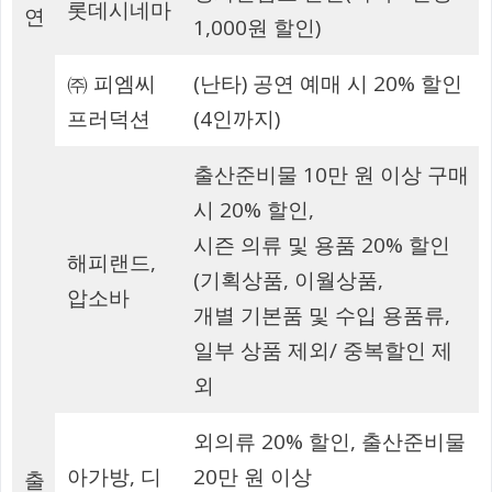
롯데시네마
연
1,000원 할인)
㈜ 피엠씨
(난타) 공연 예매 시 20% 할인
프러덕션
(4인까지)
출산준비물 10만 원 이상 구매
시 20% 할인,
시즌 의류 및 용품 20% 할인
해피랜드,
(기획상품, 이월상품,
압소바
개별 기본품 및 수입 용품류,
일부 상품 제외/ 중복할인 제
외
외의류 20% 할인, 출산준비물
아가방, 디
20만 원 이상
출