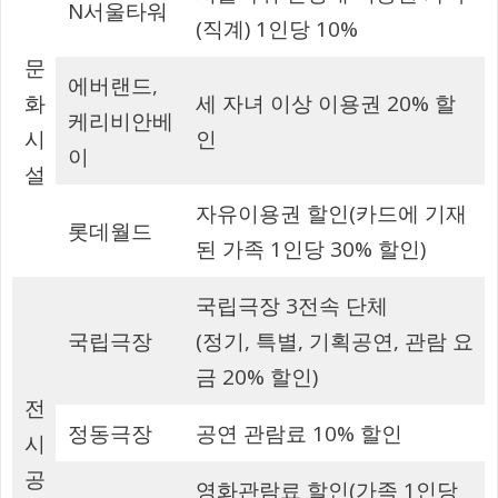
N서울타워
(직계) 1인당 10%
문
에버랜드,
화
세 자녀 이상 이용권 20% 할
케리비안베
시
인
이
설
자유이용권 할인(카드에 기재
롯데월드
된 가족 1인당 30% 할인)
국립극장 3전속 단체
국립극장
(정기, 특별, 기획공연, 관람 요
금 20% 할인)
전
정동극장
공연 관람료 10% 할인
시
공
영화관람료 할인(가족 1인당