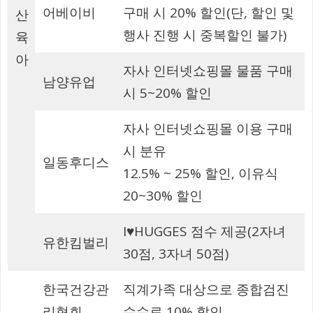
어베이비
구매 시 20% 할인(단, 할인 및
산
행사 진행 시 중복할인 불가)
육
아
자사 인터넷쇼핑몰 물품 구매
남양유업
시 5~20% 할인
자사 인터넷쇼핑몰 이용 구매
시 분유
일동후디스
12.5% ~ 25% 할인, 이유식
20~30% 할인
I♥HUGGES 점수 제공(2자녀
유한킴벌리
30점, 3자녀 50점)
한국건강관
직계가족 대상으로 종합검진
리협회
수수료 10% 할인