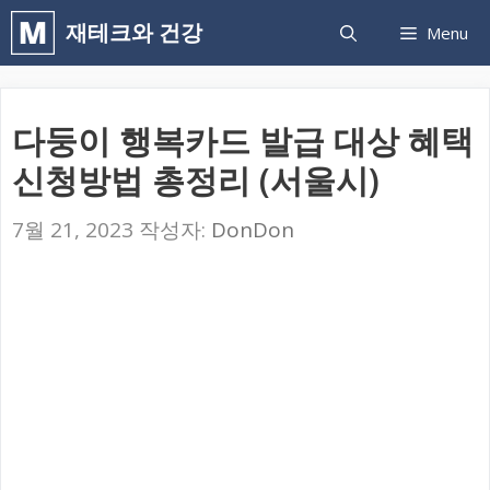
컨
재테크와 건강
Menu
텐
츠
로
다둥이 행복카드 발급 대상 혜택
건
신청방법 총정리 (서울시)
너
뛰
7월 21, 2023
작성자:
DonDon
기