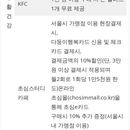
KFC
활
1개 무료 제공
건
서울시 가맹점 이용 현장결제
강
시,
다둥이행복카드 신용 및 체크
카드 결제시,
결제금액의 10%할인(단, 3만
원 이상 결제시 적용되며
월2회로 1회당 1만5천원 한
초심스터디
도)온라인
카페
초심몰(chosimmall.co.kr)을
통해 초심e카드
구매시 10% 추가 증정(서울시
내 가맹점 이용)