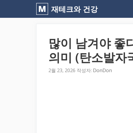
컨
재테크와 건강
텐
츠
로
많이 남겨야 좋
건
너
의미 (탄소발자
뛰
기
2월 23, 2026
작성자:
DonDon