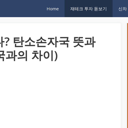
Home
재테크 투자 돋보기
신차
다? 탄소손자국 뜻과
국과의 차이)