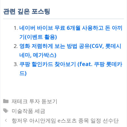
관련 깊은 포스팅
네이버 바이브 무료 6개월 사용하고 돈 아끼
기(이벤트 활용)
영화 저렴하게 보는 방법 공유(CGV, 롯데시
네마, 메가박스)
쿠팡 할인카드 찾아보기 (feat. 쿠팡 롯데카
드)
카
재테크 투자 돋보기
테
태
미술작품 세금
고
그
항저우 아시안게임 e스포츠 종목 일정 선수단
리