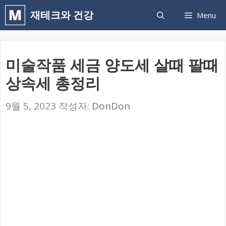
컨
재테크와 건강
Menu
텐
츠
로
미술작품 세금 양도세 살때 팔때
건
상속세 총정리
너
뛰
9월 5, 2023
작성자:
DonDon
기