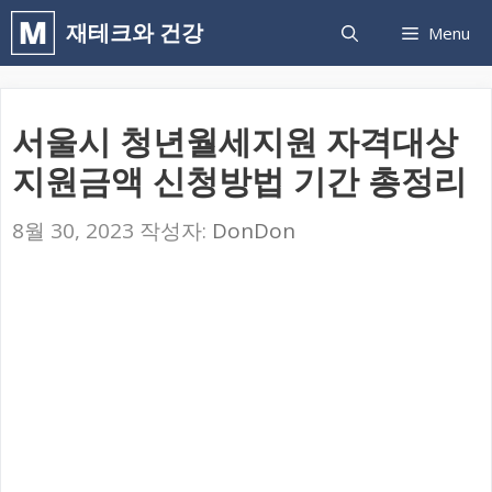
컨
재테크와 건강
Menu
텐
츠
로
서울시 청년월세지원 자격대상
건
지원금액 신청방법 기간 총정리
너
뛰
8월 30, 2023
작성자:
DonDon
기