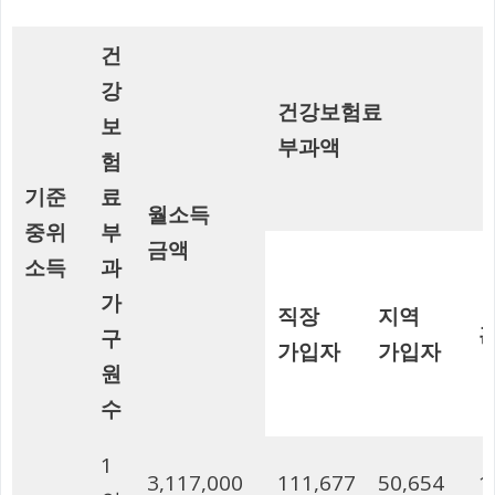
건
강
건강보험료
보
부과액
험
기준
료
월소득
중위
부
금액
소득
과
가
직장
지역
구
가입자
가입자
원
수
1
3,117,000
111,677
50,654
1