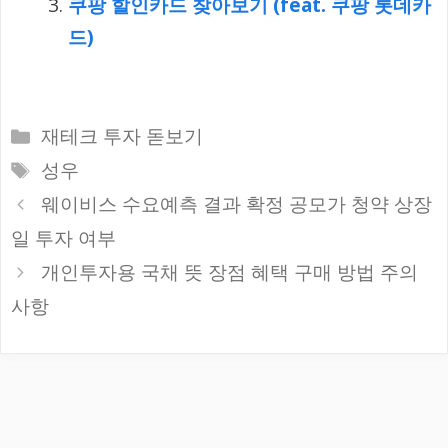
쿠팡 할인카드 찾아보기 (feat. 쿠팡 롯데카
드)
카
재테크 투자 돋보기
테
태
성우
고
그
웨이비스 수요예측 결과 확정 공모가 청약 상장
리
일 투자 여부
개인투자용 국채 뜻 장점 혜택 구매 방법 주의
사항