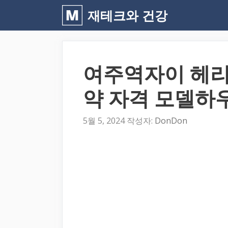
컨
재테크와 건강
텐
츠
로
여주역자이 헤리
건
너
약 자격 모델하
뛰
기
5월 5, 2024
작성자:
DonDon