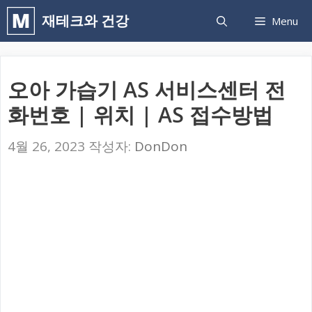
컨
재테크와 건강
Menu
텐
츠
로
오아 가습기 AS 서비스센터 전
건
화번호 | 위치 | AS 접수방법
너
뛰
4월 26, 2023
작성자:
DonDon
기