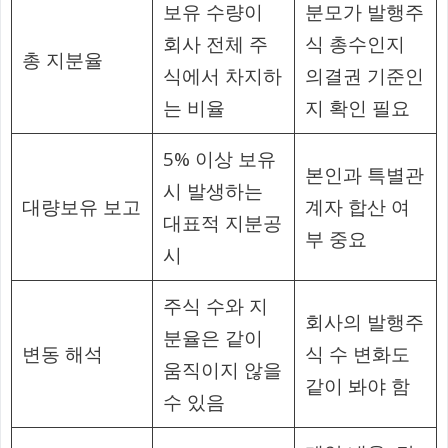
보유 수량이
분모가 발행주
회사 전체 주
식 총수인지
총 지분율
식에서 차지하
의결권 기준인
는 비율
지 확인 필요
5% 이상 보유
본인과 특별관
시 발생하는
대량보유 보고
계자 합산 여
대표적 지분공
부 중요
시
주식 수와 지
회사의 발행주
분율은 같이
변동 해석
식 수 변화도
움직이지 않을
같이 봐야 함
수 있음