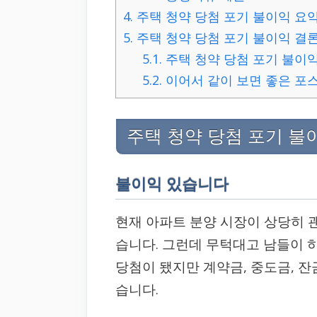
4.
주택 청약 당첨 포기 불이익 요
5.
주택 청약 당첨 포기 불이익 결
5.1.
주택 청약 당첨 포기 불이익 
5.2.
이어서 같이 보면 좋은 포
주택 청약 당첨 포기 불
불이익 있습니다
현재 아파트 분양 시장이 상당히 
습니다. 그런데 무턱대고 남들이 
당첨이 됐지만 계약금, 중도금, 
습니다.