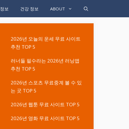
 정보
건강 정보
ABOUT
2026년 오늘의 운세 무료 사이트
추천 TOP 5
러너들 필수라는 2026년 러닝앱
추천 TOP 5
2026년 스포츠 무료중계 볼 수 있
는 곳 TOP 5
2026년 웹툰 무료 사이트 TOP 5
2026년 영화 무료 사이트 TOP 5