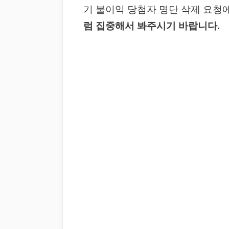
기 불이익 당첨자 명단 삭제 요청
럼 집중해서 봐주시기 바랍니다.