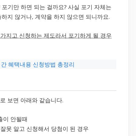
 포기만 하면 되는 걸까요? 사실 포기 자체는
출하지 않거나, 계약을 하지 않으면 되니까요.
 가지고 신청하는 제도라서 포기하게 될 경우
기간 혜택내용 신청방법 총정리
로 보면 아래와 같습니다.
출이 안될때
 잘못 알고 신청해서 당첨이 된 경우