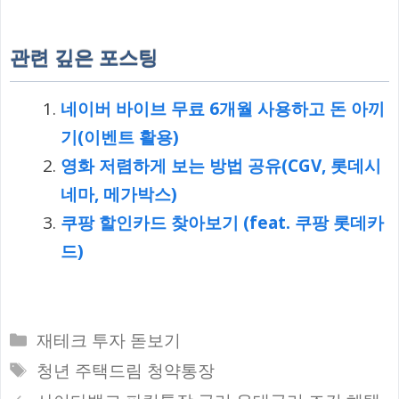
관련 깊은 포스팅
네이버 바이브 무료 6개월 사용하고 돈 아끼
기(이벤트 활용)
영화 저렴하게 보는 방법 공유(CGV, 롯데시
네마, 메가박스)
쿠팡 할인카드 찾아보기 (feat. 쿠팡 롯데카
드)
카
재테크 투자 돋보기
테
태
청년 주택드림 청약통장
고
그