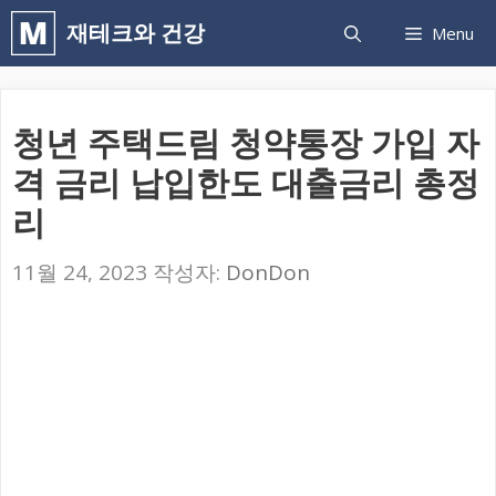
컨
재테크와 건강
Menu
텐
츠
로
청년 주택드림 청약통장 가입 자
건
격 금리 납입한도 대출금리 총정
너
리
뛰
기
11월 24, 2023
작성자:
DonDon