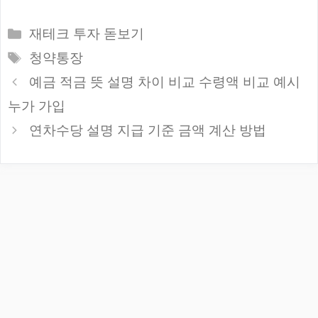
카
재테크 투자 돋보기
테
태
청약통장
고
그
예금 적금 뜻 설명 차이 비교 수령액 비교 예시
리
누가 가입
연차수당 설명 지급 기준 금액 계산 방법