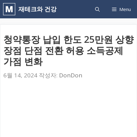
컨
재테크와 건강
Menu
텐
츠
로
청약통장 납입 한도 25만원 상향
건
장점 단점 전환 허용 소득공제
너
가점 변화
뛰
기
6월 14, 2024
작성자:
DonDon