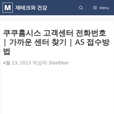
컨
재테크와 건강
Menu
텐
츠
로
쿠쿠홈시스 고객센터 전화번호
건
| 가까운 센터 찾기 | AS 접수방
너
법
뛰
기
4월 23, 2023
작성자:
DonDon