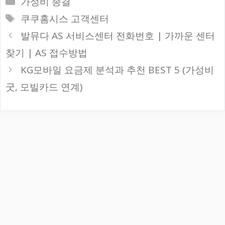
가성비 종결
테
태
쿠쿠홈시스 고객센터
고
그
발뮤다 AS 서비스센터 전화번호 | 가까운 센터
리
찾기 | AS 접수방법
KG모바일 요금제 분석과 추천 BEST 5 (가성비
굿, 모빌카드 연계)