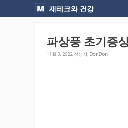
컨
재테크와 건강
텐
츠
로
파상풍 초기증상
건
너
11월 3, 2022
작성자:
DonDon
뛰
기