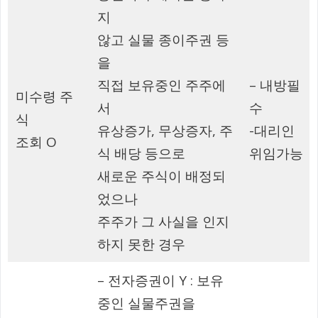
지
않고 실물 종이주권 등
을
직접 보유중인 주주에
– 내방필
미수령 주
서
수
식
유상증가, 무상증자, 주
-대리인
조회 O
식 배당 등으로
위임가능
새로운 주식이 배정되
었으나
주주가 그 사실을 인지
하지 못한 경우
– 전자증권이 Y : 보유
중인 실물주권을