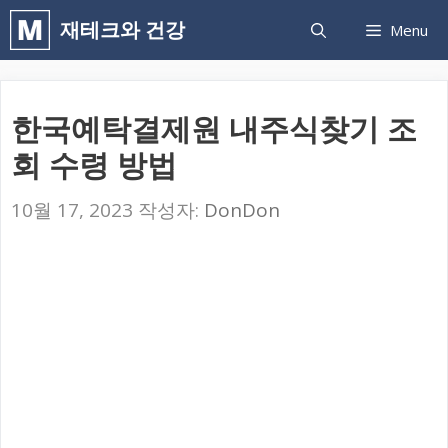
컨
재테크와 건강
Menu
텐
츠
로
한국예탁결제원 내주식찾기 조
건
회 수령 방법
너
뛰
10월 17, 2023
작성자:
DonDon
기