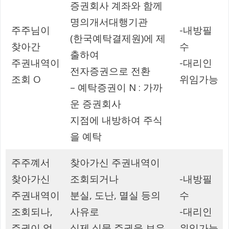
증권회사 계좌와 함께
명의개서대행기관
주주님이
-내방필
(한국예탁결제원)에 제
찾아간
수
출하여
주권내역이
-대리인
전자증권으로 전환
조회 O
위임가능
– 예탁증권이 N : 가까
운 증권회사
지점에 내방하여 주식
을 예탁
주주꼐서
찾아가신 주권내역이
찾아가신
조회되거나
-내방필
주권내역이
분실, 도난, 멸실 등의
수
조회되나,
사유로
-대리인
주권이 없
실제 실물 주권을 보유
위임가능