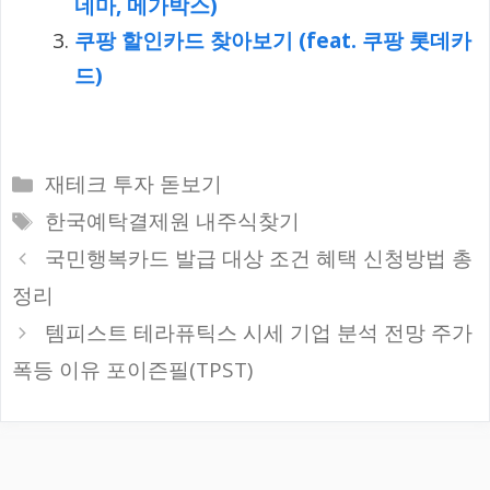
네마, 메가박스)
쿠팡 할인카드 찾아보기 (feat. 쿠팡 롯데카
드)
카
재테크 투자 돋보기
테
태
한국예탁결제원 내주식찾기
고
그
국민행복카드 발급 대상 조건 혜택 신청방법 총
리
정리
템피스트 테라퓨틱스 시세 기업 분석 전망 주가
폭등 이유 포이즌필(TPST)