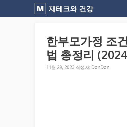
컨
재테크와 건강
텐
츠
로
한부모가정 조건
건
너
법 총정리 (202
뛰
기
11월 29, 2023
작성자:
DonDon