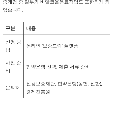
중개업 중 일부와 비알코올음료점업도 포함되게 되
었습니다.
구분
내용
신청 방
온라인 ‘보증드림’ 플랫폼
법
사전 준
협약은행 선택, 제출 서류 준비
비
신용보증재단, 협약은행(농협, 신한),
문의처
경제진흥원