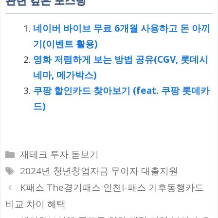
관련 깊은 포스팅
네이버 바이브 무료 6개월 사용하고 돈 아끼
기(이벤트 활용)
영화 저렴하게 보는 방법 공유(CGV, 롯데시
네마, 메가박스)
쿠팡 할인카드 찾아보기 (feat. 쿠팡 롯데카
드)
카
재테크 투자 돋보기
테
태
2024년 청년창업자금 무이자 대출지원
고
그
K패스 The경기패스 인천I-패스 기후동행카드
리
비교 차이 혜택