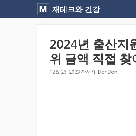
컨
재테크와 건강
텐
츠
로
2024년 출산지
건
너
위 금액 직접 
뛰
기
12월 26, 2023
작성자:
DonDon