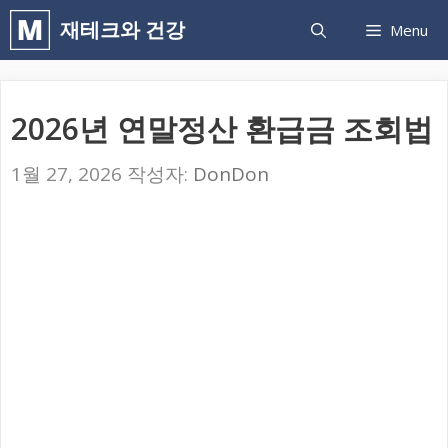
컨
재테크와 건강
Menu
텐
츠
로
2026년 연말정산 환급금 조회법
건
1월 27, 2026
작성자:
DonDon
너
뛰
기