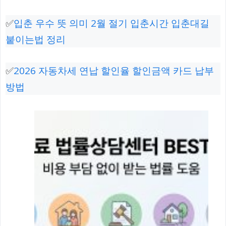
✅
입춘 우수 뜻 의미 2월 절기 입춘시간 입춘대길
붙이는법 정리
✅
2026 자동차세 연납 할인율 할인금액 카드 납부
방법