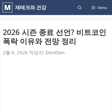
컨
재테크와 건강
Menu
텐
츠
로
2026 시즌 종료 선언? 비트코인
건
폭락 이유와 전망 정리
너
뛰
2월 6, 2026
작성자:
DonDon
기