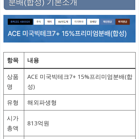
분배(합성) 기본소개
항목
내용
상품
ACE 미국빅테크7+ 15%프리미엄분배(합
명
성)
유형
해외파생형
시가
813억원
총액