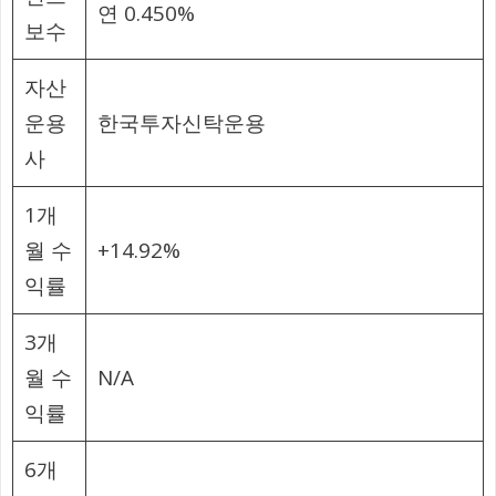
연 0.450%
보수
자산
운용
한국투자신탁운용
사
1개
월 수
+14.92%
익률
3개
월 수
N/A
익률
6개