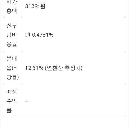
시가
813억원
총액
실부
담비
연 0.4731%
용율
분배
율(배
12.61% (연환산 추정치)
당률)
예상
수익
–
률