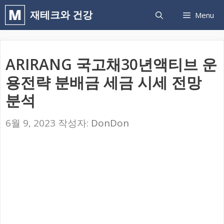
컨
재테크와 건강
Menu
텐
츠
로
ARIRANG 국고채30년액티브 운
건
용전략 분배금 세금 시세 전망
너
분석
뛰
기
6월 9, 2023
작성자:
DonDon