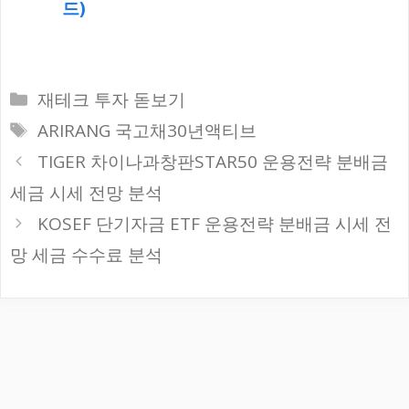
드)
카
재테크 투자 돋보기
테
태
ARIRANG 국고채30년액티브
고
그
TIGER 차이나과창판STAR50 운용전략 분배금
리
세금 시세 전망 분석
KOSEF 단기자금 ETF 운용전략 분배금 시세 전
망 세금 수수료 분석