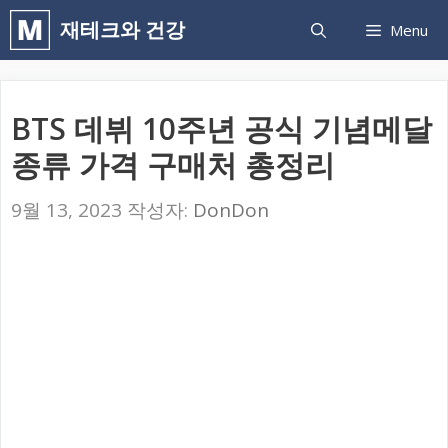
컨
재테크와 건강
Menu
텐
츠
로
BTS 데뷔 10주년 공식 기념메달
건
종류 가격 구매처 총정리
너
뛰
9월 13, 2023
작성자:
DonDon
기