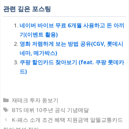
관련 깊은 포스팅
네이버 바이브 무료 6개월 사용하고 돈 아끼
기(이벤트 활용)
영화 저렴하게 보는 방법 공유(CGV, 롯데시
네마, 메가박스)
쿠팡 할인카드 찾아보기 (feat. 쿠팡 롯데카
드)
카
재테크 투자 돋보기
테
태
BTS 데뷔 10주년 공식 기념메달
고
그
K-패스 소개 조건 혜택 지원금액 알뜰교통카드
리