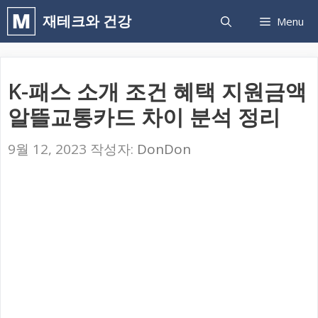
컨
재테크와 건강
Menu
텐
츠
로
K-패스 소개 조건 혜택 지원금액
건
알뜰교통카드 차이 분석 정리
너
뛰
9월 12, 2023
작성자:
DonDon
기