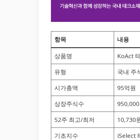
항목
내용
상품명
KoAc
유형
국내 주식
시가총액
95억원
상장주식수
950,00
52주 최고/최저
10,730원
기초지수
iSele