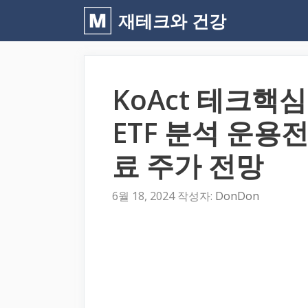
컨
재테크와 건강
텐
츠
로
KoAct 테크
건
너
ETF 분석 운용
뛰
료 주가 전망
기
6월 18, 2024
작성자:
DonDon