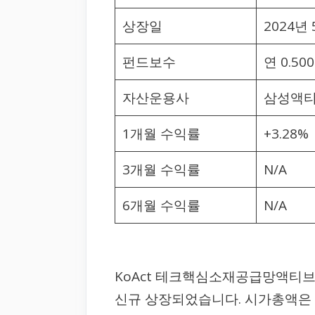
상장일
2024년 
펀드보수
연 0.50
자산운용사
삼성액티
1개월 수익률
+3.28%
3개월 수익률
N/A
6개월 수익률
N/A
KoAct 테크핵심소재공급망액티브 E
신규 상장되었습니다. 시가총액은 