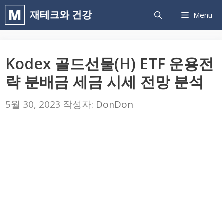
컨
재테크와 건강
Menu
텐
츠
로
Kodex 골드선물(H) ETF 운용전
건
략 분배금 세금 시세 전망 분석
너
뛰
5월 30, 2023
작성자:
DonDon
기