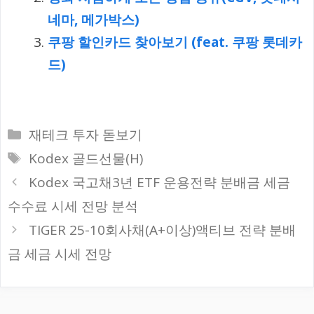
네마, 메가박스)
쿠팡 할인카드 찾아보기 (feat. 쿠팡 롯데카
드)
카
재테크 투자 돋보기
테
태
Kodex 골드선물(H)
고
그
Kodex 국고채3년 ETF 운용전략 분배금 세금
리
수수료 시세 전망 분석
TIGER 25-10회사채(A+이상)액티브 전략 분배
금 세금 시세 전망