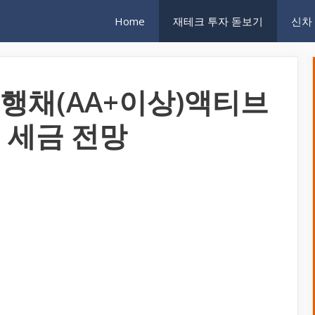
Home
재테크 투자 돋보기
신차
2 은행채(AA+이상)액티브
금 세금 전망