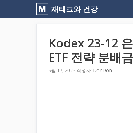
컨
재테크와 건강
텐
츠
로
Kodex 23-1
건
너
ETF 전략 분배
뛰
기
5월 17, 2023
작성자:
DonDon