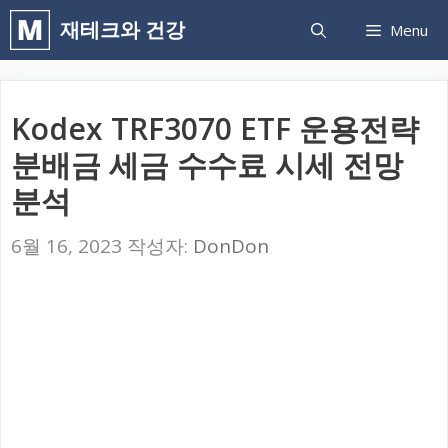
컨
재테크와 건강
Menu
텐
츠
로
Kodex TRF3070 ETF 운용전략
건
분배금 세금 수수료 시세 전망
너
분석
뛰
기
6월 16, 2023
작성자:
DonDon