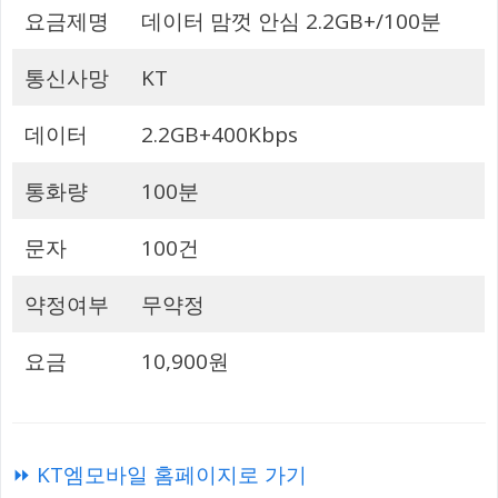
요금제명
데이터 맘껏 안심 2.2GB+/100분
통신사망
KT
데이터
2.2GB+400Kbps
통화량
100분
문자
100건
약정여부
무약정
요금
10,900원
⏩ KT엠모바일 홈페이지로 가기