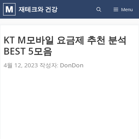
컨
재테크와 건강
Menu
텐
츠
로
KT M모바일 요금제 추천 분석
건
BEST 5모음
너
뛰
4월 12, 2023
작성자:
DonDon
기