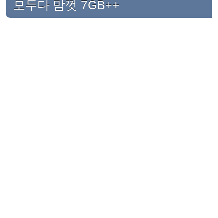
모두다 맘껏 7GB++