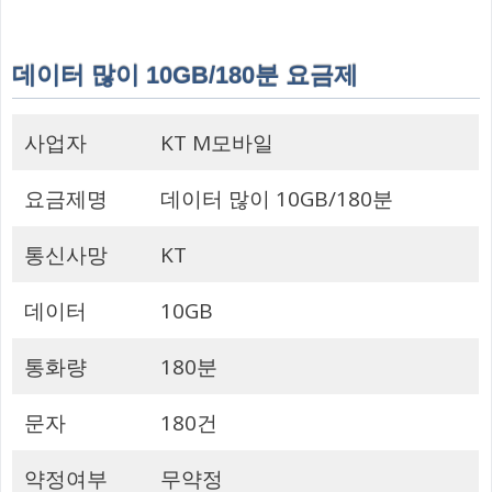
데이터 많이 10GB/180분 요금제
사업자
KT M모바일
요금제명
데이터 많이 10GB/180분
통신사망
KT
데이터
10GB
통화량
180분
문자
180건
약정여부
무약정