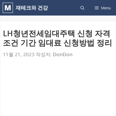
컨
재테크와 건강
Menu
텐
츠
로
LH청년전세임대주택 신청 자격
건
조건 기간 임대료 신청방법 정리
너
뛰
11월 21, 2023
작성자:
DonDon
기