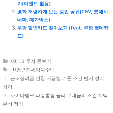
기(이벤트 활용)
영화 저렴하게 보는 방법 공유(CGV, 롯데시
네마, 메가박스)
쿠팡 할인카드 찾아보기 (feat. 쿠팡 롯데카
드)
카
재테크 투자 돋보기
테
태
LH청년전세임대주택
고
그
근로장려금 신청 지급일 기준 조건 반기 정기
리
차이
사이다뱅크 파킹통장 금리 우대금리 조건 혜택
분석 정리