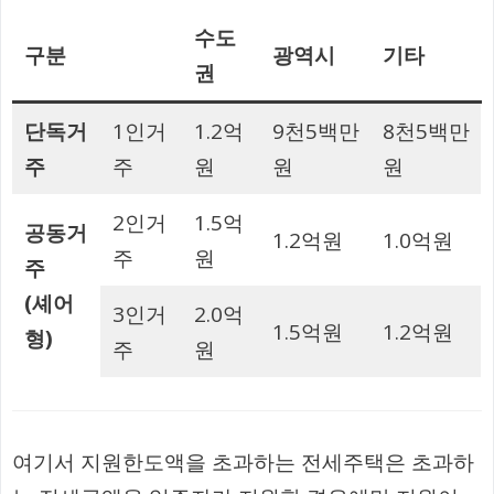
수도
구분
광역시
기타
권
단독거
1인거
1.2억
9천5백만
8천5백만
주
주
원
원
원
2인거
1.5억
공동거
1.2억원
1.0억원
주
원
주
(셰어
3인거
2.0억
1.5억원
1.2억원
형)
주
원
여기서 지원한도액을 초과하는 전세주택은 초과하