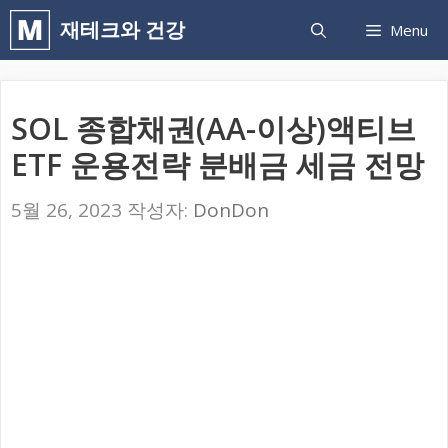
컨
재테크와 건강
Menu
텐
츠
로
SOL 종합채권(AA-이상)액티브
건
ETF 운용전략 분배금 세금 전망
너
뛰
5월 26, 2023
작성자:
DonDon
기