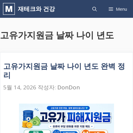
컨
재테크와 건강
Menu
텐
츠
고유가지원금 날짜 나이 년도
로
건
너
뛰
고유가지원금 날짜 나이 년도 완벽 정
기
리
5월 14, 2026
작성자:
DonDon