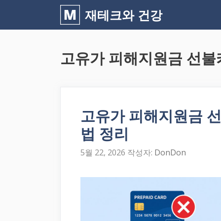
컨
재테크와 건강
텐
츠
고유가 피해지원금 선불
로
건
너
뛰
고유가 피해지원금 선
기
법 정리
5월 22, 2026
작성자:
DonDon