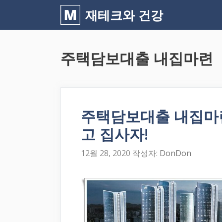
컨
재테크와 건강
텐
츠
주택담보대출 내집마련
로
건
너
뛰
주택담보대출 내집마련
기
고 집사자!
12월 28, 2020
작성자:
DonDon