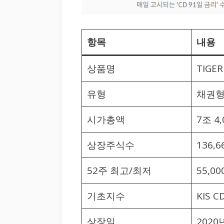
항목
내용
상품명
TIGE
유형
채권
시가총액
7조 4
상장주식수
136,6
52주 최고/최저
55,00
기초지수
KIS
상장일
2020