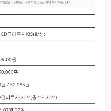
R CD금리투자KIS(합성)
형
,090억원
60,000주
0원 / 52,285원
 CD금리투자 지수(총수익지수)
년 07월 07일