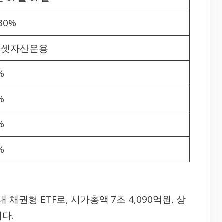
30%
에셋자산운용
%
%
%
%
내 채권형 ETF로, 시가총액 7조 4,090억원, 상
니다.