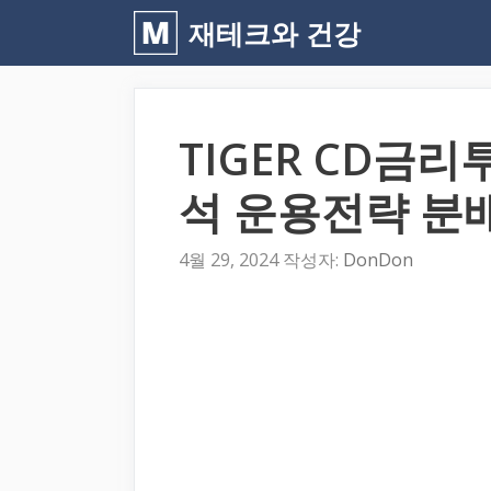
컨
재테크와 건강
텐
츠
로
TIGER CD금리투
건
너
석 운용전략 분
뛰
기
4월 29, 2024
작성자:
DonDon